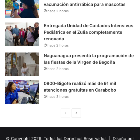
vacunación antirrábica para mascotas
hace 2 horas
Entregada Unidad de Cuidados Intensivos
Pediátrica en el Zulia completamente
renovada
hace 2 horas
Naguanagua presentó la programación de
las fiestas de la Virgen de Begoña
hace 2 horas
0800-Bigote realizó más de 91 mil
atenciones gratuitas en Carabobo
hace 3 horas
P
S
á
i
g
g
© Copyright 2026, Todos los Derechos Reservados | Diseño por
i
u