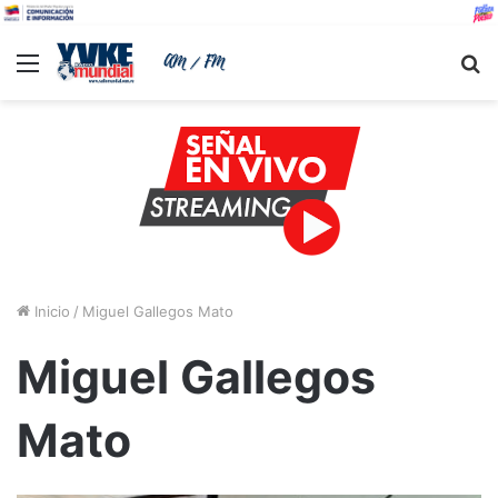
Menu
B
Inicio
/
Miguel Gallegos Mato
Miguel Gallegos
Mato