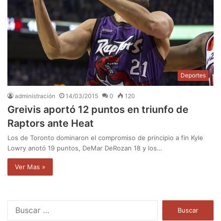
Deportes
administración
14/03/2015
0
120
Greivis aportó 12 puntos en triunfo de
Raptors ante Heat
Los de Toronto dominaron el compromiso de principio a fin Kyle
Lowry anotó 19 puntos, DeMar DeRozan 18 y los…
Ver Mas »
B
u