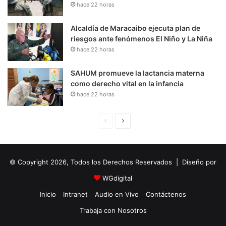
hace 22 horas
Alcaldía de Maracaibo ejecuta plan de
riesgos ante fenómenos El Niño y La Niña
hace 22 horas
SAHUM promueve la lactancia materna
como derecho vital en la infancia
hace 22 horas
P
S
á
i
g
g
© Copyright 2026, Todos los Derechos Reservados | Diseño por
i
u
n
i
WGdigital
a
e
Inicio
Intranet
Audio en Vivo
Contáctenos
A
n
Trabaja con Nosotros
n
t