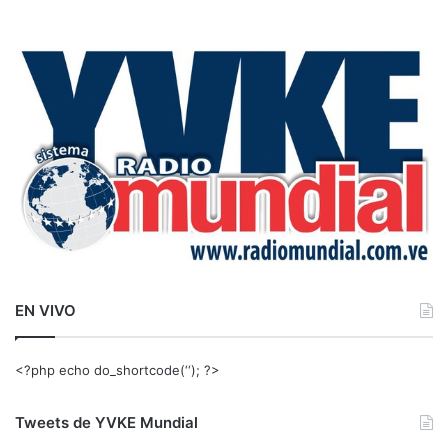
s
c
a
r
:
EN VIVO
<?php echo do_shortcode(‘‘); ?>
Tweets de YVKE Mundial