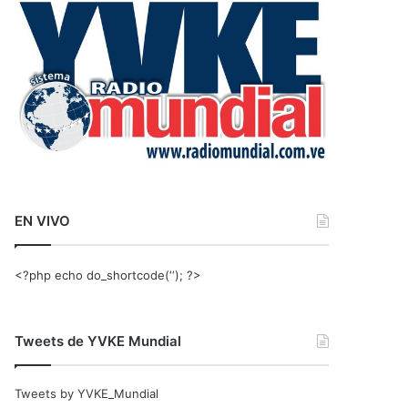
r
:
EN VIVO
<?php echo do_shortcode(‘‘); ?>
Tweets de YVKE Mundial
Tweets by YVKE_Mundial