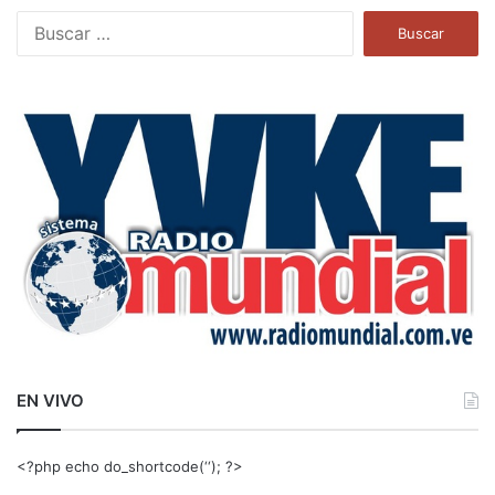
B
u
s
c
a
r
:
EN VIVO
<?php echo do_shortcode(‘‘); ?>