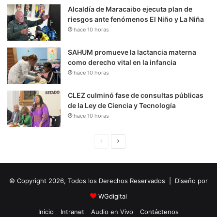
Alcaldía de Maracaibo ejecuta plan de
riesgos ante fenómenos El Niño y La Niña
hace 10 horas
SAHUM promueve la lactancia materna
como derecho vital en la infancia
hace 10 horas
CLEZ culminó fase de consultas públicas
de la Ley de Ciencia y Tecnología
hace 10 horas
P
S
á
i
g
g
© Copyright 2026, Todos los Derechos Reservados | Diseño por
i
u
n
i
WGdigital
a
e
Inicio
Intranet
Audio en Vivo
Contáctenos