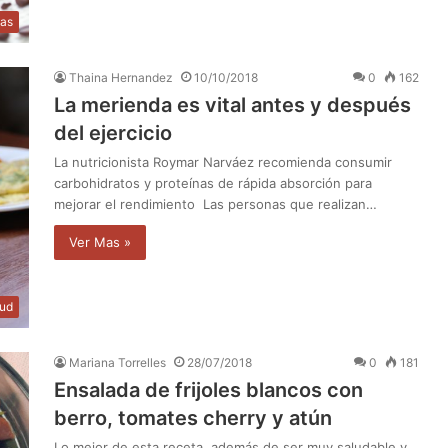
as
Thaina Hernandez
10/10/2018
0
162
La merienda es vital antes y después
del ejercicio
La nutricionista Roymar Narváez recomienda consumir
carbohidratos y proteínas de rápida absorción para
mejorar el rendimiento Las personas que realizan…
Ver Mas »
lud
Mariana Torrelles
28/07/2018
0
181
Ensalada de frijoles blancos con
berro, tomates cherry y atún
Lo mejor de esta receta, además de ser muy saludable y