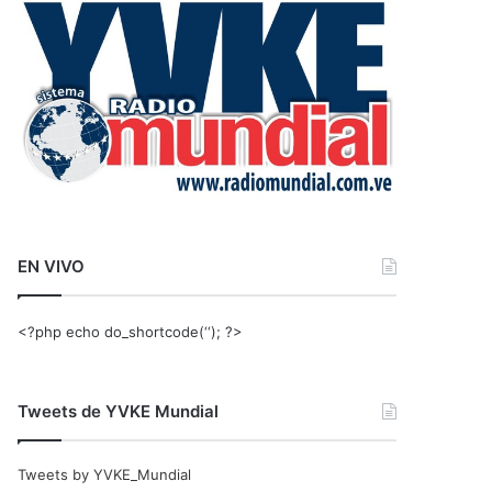
r
:
EN VIVO
<?php echo do_shortcode(‘‘); ?>
Tweets de YVKE Mundial
Tweets by YVKE_Mundial