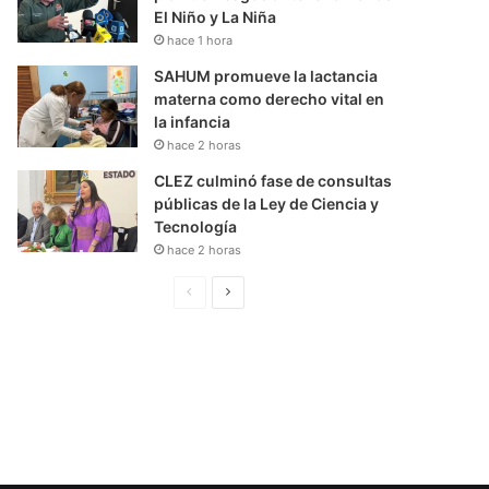
El Niño y La Niña
hace 1 hora
SAHUM promueve la lactancia
materna como derecho vital en
la infancia
hace 2 horas
CLEZ culminó fase de consultas
públicas de la Ley de Ciencia y
Tecnología
hace 2 horas
P
S
á
i
g
g
i
u
n
i
a
e
A
n