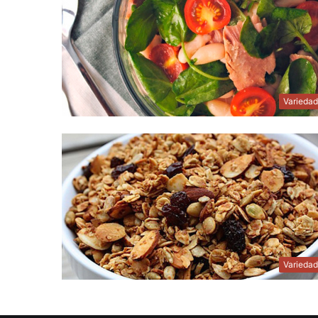
Varieda
Varieda