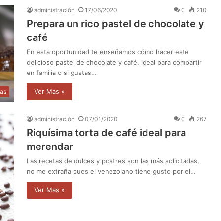
administración
17/06/2020
0
210
Prepara un rico pastel de chocolate y
café
En esta oportunidad te enseñamos cómo hacer este
delicioso pastel de chocolate y café, ideal para compartir
en familia o si gustas…
Ver Mas »
as
administración
07/01/2020
0
267
Riquísima torta de café ideal para
merendar
Las recetas de dulces y postres son las más solicitadas,
no me extraña pues el venezolano tiene gusto por el…
Ver Mas »