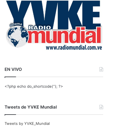
r
:
EN VIVO
<?php echo do_shortcode(‘‘); ?>
Tweets de YVKE Mundial
Tweets by YVKE_Mundial