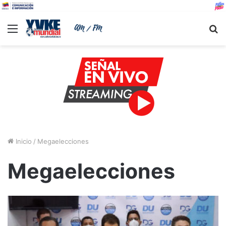
Menu
B
Inicio
/
Megaelecciones
Megaelecciones