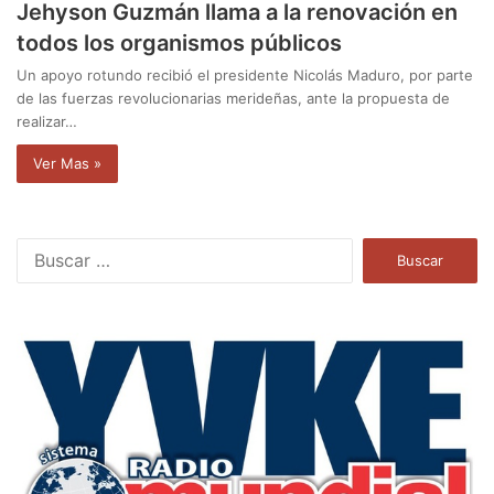
Jehyson Guzmán llama a la renovación en
todos los organismos públicos
Un apoyo rotundo recibió el presidente Nicolás Maduro, por parte
de las fuerzas revolucionarias merideñas, ante la propuesta de
realizar…
Ver Mas »
B
u
s
c
a
r
: