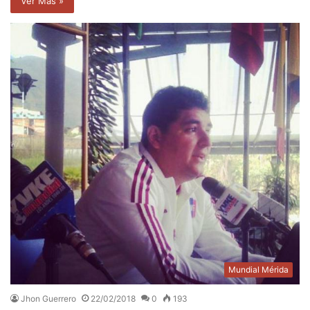
Ver Mas »
Mundial Mérida
Jhon Guerrero
22/02/2018
0
193