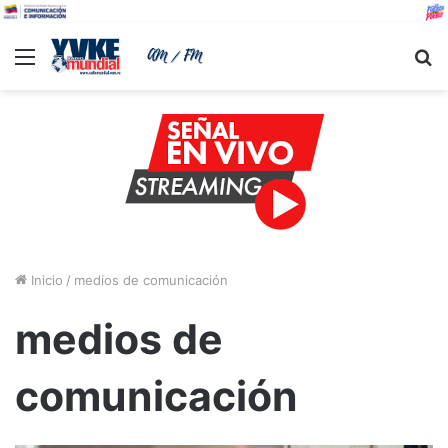
Menu
B
Inicio
/
medios de comunicación
medios de
comunicación