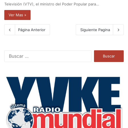
Televisión (VTV), el ministro del Poder Popular para…
Ver Mas »
Página Anterior
Siguiente Pagina
B
u
s
c
a
r
: