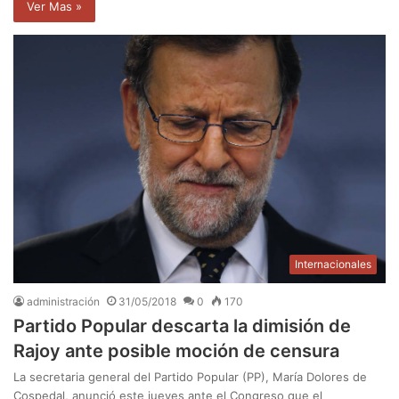
Ver Mas »
Internacionales
administración
31/05/2018
0
170
Partido Popular descarta la dimisión de
Rajoy ante posible moción de censura
La secretaria general del Partido Popular (PP), María Dolores de
Cospedal, anunció este jueves ante el Congreso que el