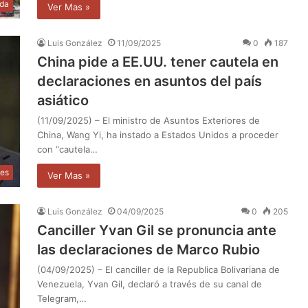
da
Ver Mas »
Luis González
11/09/2025
0
187
China pide a EE.UU. tener cautela en
declaraciones en asuntos del país
asiático
(11/09/2025) – El ministro de Asuntos Exteriores de
China, Wang Yi, ha instado a Estados Unidos a proceder
con “cautela…
les
Ver Mas »
Luis González
04/09/2025
0
205
Canciller Yvan Gil se pronuncia ante
las declaraciones de Marco Rubio
(04/09/2025) – El canciller de la Republica Bolivariana de
Venezuela, Yvan Gil, declaró a través de su canal de
Telegram,…