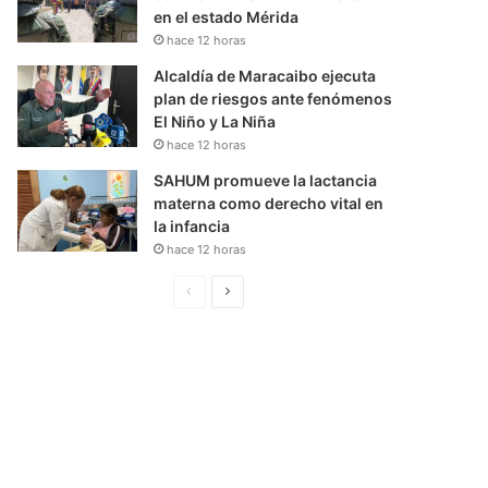
en el estado Mérida
hace 12 horas
Alcaldía de Maracaibo ejecuta
plan de riesgos ante fenómenos
El Niño y La Niña
hace 12 horas
SAHUM promueve la lactancia
materna como derecho vital en
la infancia
hace 12 horas
P
S
á
i
g
g
i
u
n
i
a
e
A
n