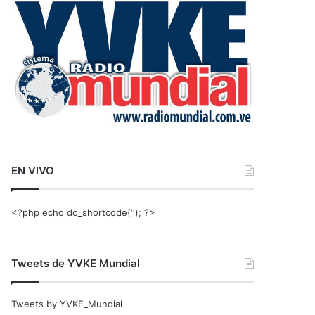
r
:
EN VIVO
<?php echo do_shortcode(‘‘); ?>
Tweets de YVKE Mundial
Tweets by YVKE_Mundial