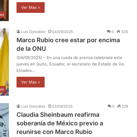
Ver Mas »
les
Luis González
04/09/2025
0
335
Marco Rubio cree estar por encima
de la ONU
(04/09/2025) – En una rueda de prensa celebrada este
jueves en Quito, Ecuador, el secretario de Estado de los
Estados…
Ver Mas »
les
Luis González
02/09/2025
0
228
Claudia Sheinbaum reafirma
soberanía de México previo a
reunirse con Marco Rubio