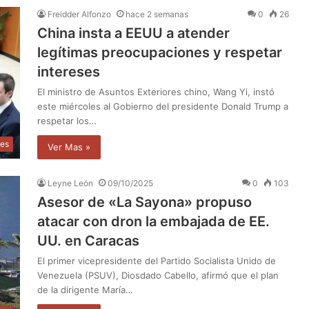
Freidder Alfonzo
hace 2 semanas
0
26
China insta a EEUU a atender
legítimas preocupaciones y respetar
intereses
El ministro de Asuntos Exteriores chino, Wang Yi, instó
este miércoles al Gobierno del presidente Donald Trump a
respetar los…
les
Ver Mas »
Leyne León
09/10/2025
0
103
Asesor de «La Sayona» propuso
atacar con dron la embajada de EE.
UU. en Caracas
El primer vicepresidente del Partido Socialista Unido de
Venezuela (PSUV), Diosdado Cabello, afirmó que el plan
de la dirigente María…