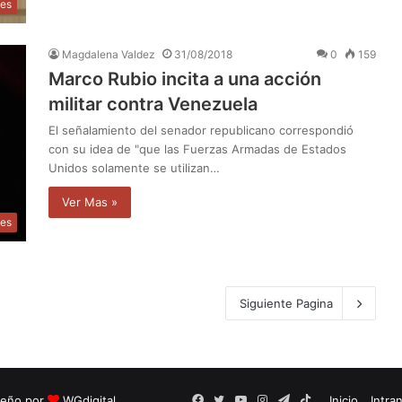
les
Magdalena Valdez
31/08/2018
0
159
Marco Rubio incita a una acción
militar contra Venezuela
El señalamiento del senador republicano correspondió
con su idea de "que las Fuerzas Armadas de Estados
Unidos solamente se utilizan…
Ver Mas »
les
Siguiente Pagina
seño por
WGdigital
Facebook
Twitter
YouTube
Instagram
Telegram
TikTok
Inicio
Intra