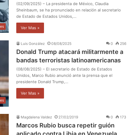
(02/09/2025) – La presidenta de México, Claudia
Sheinbaum, se ha pronunciado en relación al secretario
de Estado de Estados Unidos,…
les
Ver Mas »
Luis González
08/08/2025
0
256
Donald Trump atacará militarmente a
bandas terroristas latinoamericanas
(08/08/2025) – El secretario de Estado de Estados
Unidos, Marco Rubio anunció ante la prensa que el
presidente Donald Trump,…
Ver Mas »
les
Magdalena Valdez
27/02/2019
0
173
Marcos Rubio busca repetir guión
aplicado contra Libia en Venezuela