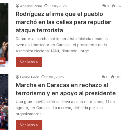
Anellise Peña
11/08/2025
0
187
Rodríguez afirma que el pueblo
marchó en las calles para repudiar
ataque terrorista
Durante la marcha antiimperialista iniciada desde la
avenida Libertador en Caracas, el presidente de la
Asamblea Nacional (AN), diputado Jorge…
les
Ver Mas »
Leyne León
11/08/2025
0
103
Marcha en Caracas en rechazo al
terrorismo y en apoyo al presidente
Una gran movilización se lleva a cabo este lunes, 11 de
agosto, en Caracas. La marcha, definida por sus
organizadores…
Ver Mas »