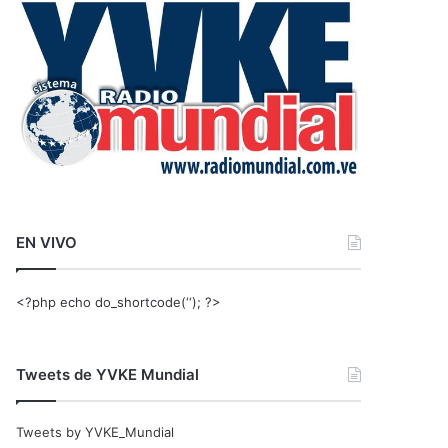
r
:
EN VIVO
<?php echo do_shortcode(‘‘); ?>
Tweets de YVKE Mundial
Tweets by YVKE_Mundial