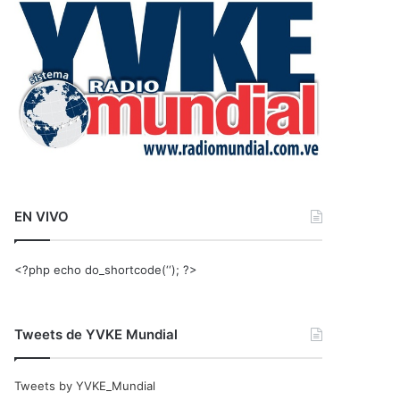
r
:
EN VIVO
<?php echo do_shortcode(‘‘); ?>
Tweets de YVKE Mundial
Tweets by YVKE_Mundial