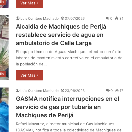
lia
Ver Mas »
Luis Quintero Machado
07/07/2026
0
31
Alcaldía de Machiques de Perijá
restablece servicio de agua en
ambulatorio de Calle Larga
El equipo técnico de Aguas Machiques efectuó con éxito
labores de mantenimiento correctivo en el ambulatorio de
la población de…
lia
Ver Mas »
Luis Quintero Machado
23/06/2026
0
17
GASMA notifica interrupciones en el
servicio de gas por tubería en
Machiques de Perijá
Rafael Mavarez, director municipal de Gas Machiques
(GASMA), notifica a toda la colectividad de Machiques de