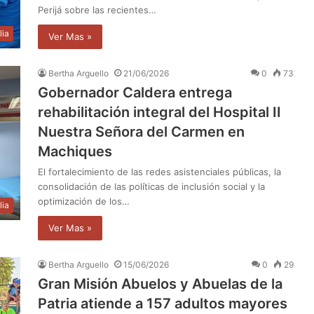
Perijá sobre las recientes…
lia
Ver Mas »
Bertha Arguello
21/06/2026
0
73
Gobernador Caldera entrega
rehabilitación integral del Hospital II
Nuestra Señora del Carmen en
Machiques
El fortalecimiento de las redes asistenciales públicas, la
consolidación de las políticas de inclusión social y la
optimización de los…
lia
Ver Mas »
Bertha Arguello
15/06/2026
0
29
Gran Misión Abuelos y Abuelas de la
Patria atiende a 157 adultos mayores