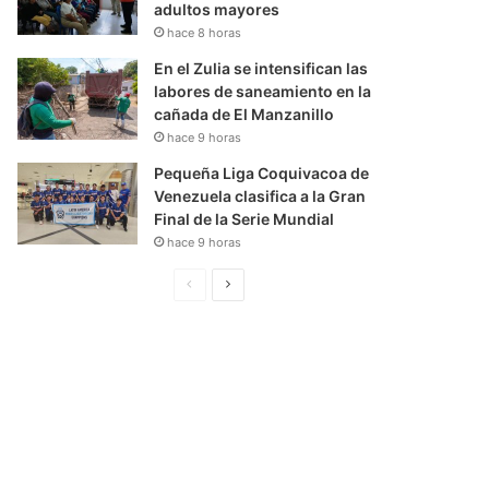
adultos mayores
hace 8 horas
En el Zulia se intensifican las
labores de saneamiento en la
cañada de El Manzanillo
hace 9 horas
Pequeña Liga Coquivacoa de
Venezuela clasifica a la Gran
Final de la Serie Mundial
hace 9 horas
P
S
á
i
g
g
i
u
n
i
a
e
A
n