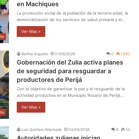
en Machiques
La protección social de la población de la tercera edad, la
democratización de los servicios de salud primaria y el…
Ver Mas »
lia
Bertha Arguello
01/06/2026
0
1.893
Gobernación del Zulia activa planes
de seguridad para resguardar a
productores de Perijá
Con el objetivo de garantizar la paz y el resguardo de la
actividad productiva en el Municipio Rosario de Perijá,…
Ver Mas »
lia
Luis Quintero Machado
04/05/2026
0
10
Autoridades zulianas inician