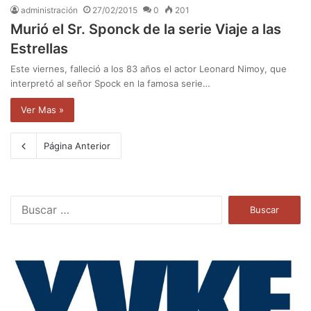
administración
27/02/2015
0
201
Murió el Sr. Sponck de la serie Viaje a las
Estrellas
Este viernes, falleció a los 83 años el actor Leonard Nimoy, que
interpretó al señor Spock en la famosa serie…
Ver Mas »
Página Anterior
B
u
s
c
a
r
: