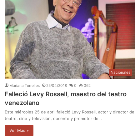
Nacionales
Mariana Torrelles
25/04/2018
0
362
Falleció Levy Rossell, maestro del teatro
venezolano
Este miércoles 25 de abril falleció Levy Rossell, actor y director de
teatro, cine y televisión, docente y promotor de…
Ver Mas »