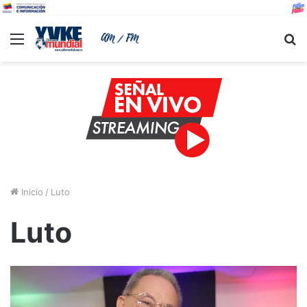
Menu
B
Inicio
/
Luto
Luto