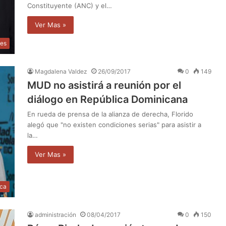
Constituyente (ANC) y el…
Ver Mas »
les
Magdalena Valdez
26/09/2017
0
149
MUD no asistirá a reunión por el
diálogo en República Dominicana
En rueda de prensa de la alianza de derecha, Florido
alegó que "no existen condiciones serias" para asistir a
la…
Ver Mas »
ica
administración
08/04/2017
0
150