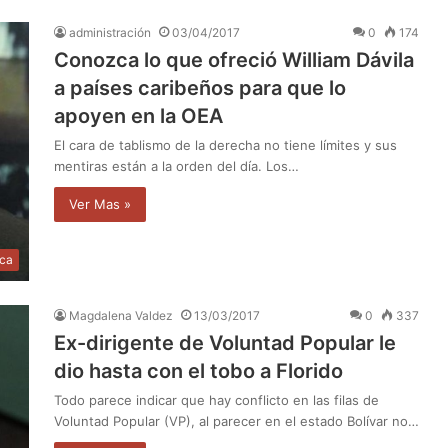
administración
03/04/2017
0
174
Conozca lo que ofreció William Dávila
a países caribeños para que lo
apoyen en la OEA
El cara de tablismo de la derecha no tiene límites y sus
mentiras están a la orden del día. Los…
Ver Mas »
ica
Magdalena Valdez
13/03/2017
0
337
Ex-dirigente de Voluntad Popular le
dio hasta con el tobo a Florido
Todo parece indicar que hay conflicto en las filas de
Voluntad Popular (VP), al parecer en el estado Bolívar no…