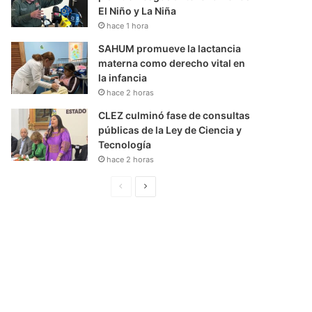
El Niño y La Niña
hace 1 hora
SAHUM promueve la lactancia
materna como derecho vital en
la infancia
hace 2 horas
CLEZ culminó fase de consultas
públicas de la Ley de Ciencia y
Tecnología
hace 2 horas
P
S
á
i
g
g
i
u
n
i
a
e
A
n