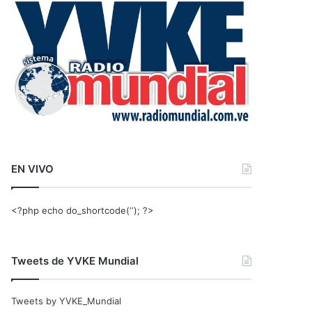
r
:
EN VIVO
<?php echo do_shortcode(‘‘); ?>
Tweets de YVKE Mundial
Tweets by YVKE_Mundial