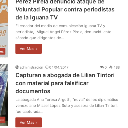
Pérez Pirela denunció ataque de
Voluntad Popular contra periodistas
de la Iguana TV
El creador del medio de comunicación Iguana TV y
periodista, Miguel Angel Pérez Pirela, denunció este
sábado que dirigentes de…
Ver Mas »
les
administración
04/04/2017
0
488
Capturan a abogada de Lilian Tintori
con material para falsificar
documentos
La abogada Ana Teresa Argotti, “novia” del ex diplomático
venezolano Misael López Soto y asesora de Lilian Tintori,
fue capturada…
ica
Ver Mas »