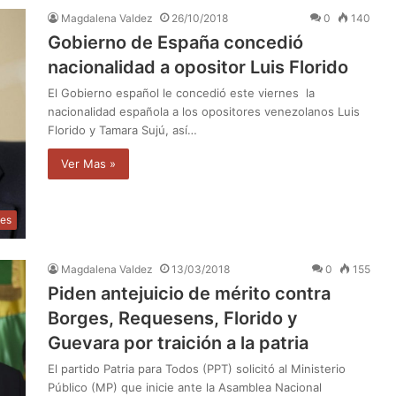
Magdalena Valdez
26/10/2018
0
140
Gobierno de España concedió
nacionalidad a opositor Luis Florido
El Gobierno español le concedió este viernes la
nacionalidad española a los opositores venezolanos Luis
Florido y Tamara Sujú, así…
Ver Mas »
les
Magdalena Valdez
13/03/2018
0
155
Piden antejuicio de mérito contra
Borges, Requesens, Florido y
Guevara por traición a la patria
El partido Patria para Todos (PPT) solicitó al Ministerio
Público (MP) que inicie ante la Asamblea Nacional