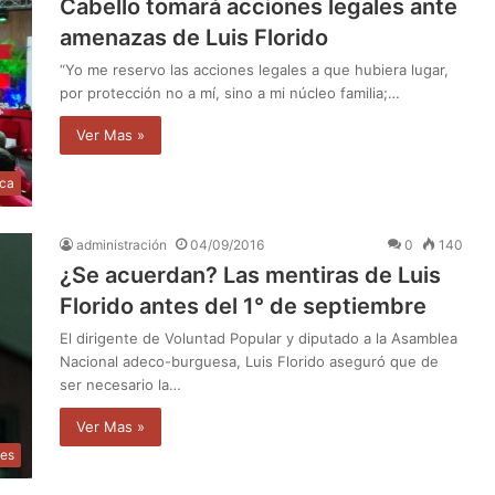
Cabello tomará acciones legales ante
amenazas de Luis Florido
“Yo me reservo las acciones legales a que hubiera lugar,
por protección no a mí, sino a mi núcleo familia;…
Ver Mas »
ica
administración
04/09/2016
0
140
¿Se acuerdan? Las mentiras de Luis
Florido antes del 1° de septiembre
El dirigente de Voluntad Popular y diputado a la Asamblea
Nacional adeco-burguesa, Luis Florido aseguró que de
ser necesario la…
Ver Mas »
les