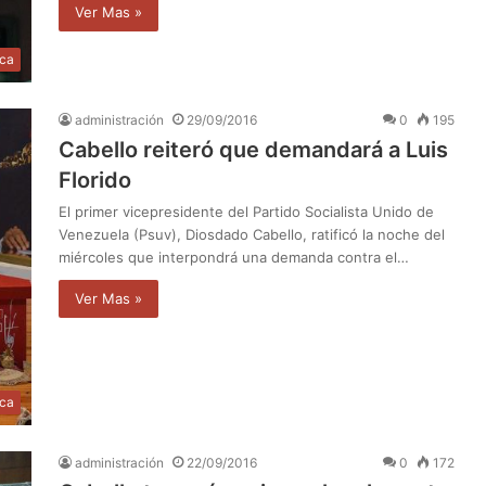
Ver Mas »
ica
administración
29/09/2016
0
195
Cabello reiteró que demandará a Luis
Florido
El primer vicepresidente del Partido Socialista Unido de
Venezuela (Psuv), Diosdado Cabello, ratificó la noche del
miércoles que interpondrá una demanda contra el…
Ver Mas »
ica
administración
22/09/2016
0
172