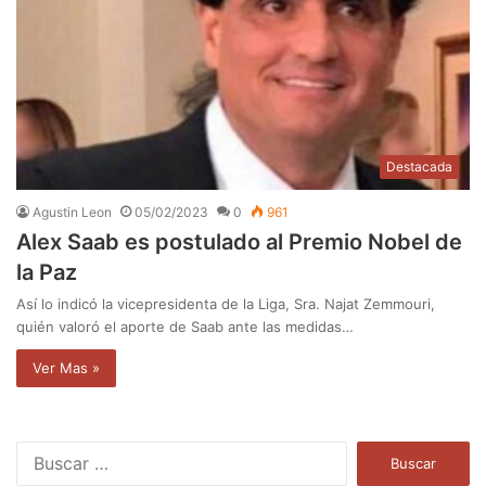
Destacada
Agustin Leon
05/02/2023
0
961
Alex Saab es postulado al Premio Nobel de
la Paz
Así lo indicó la vicepresidenta de la Liga, Sra. Najat Zemmouri,
quién valoró el aporte de Saab ante las medidas…
Ver Mas »
B
u