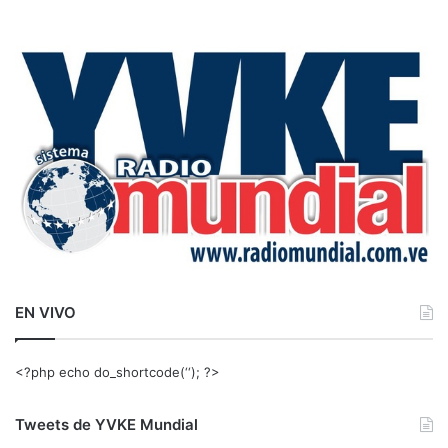
s
c
a
r
:
EN VIVO
<?php echo do_shortcode(‘‘); ?>
Tweets de YVKE Mundial