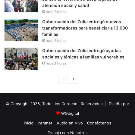
atención social y salud
hace 2 horas
Gobernación del Zulia entregó nuevos
transformadores para beneficiar a 13.000
familias
hace 2 horas
Gobernación del Zulia entregó ayudas
sociales y ténicas a familias vulnerables
hace 2 horas
P
S
á
i
g
g
© Copyright 2026, Todos los Derechos Reservados | Diseño por
i
u
n
i
WGdigital
a
e
Inicio
Intranet
Audio en Vivo
Contáctenos
A
n
Trabaja con Nosotros