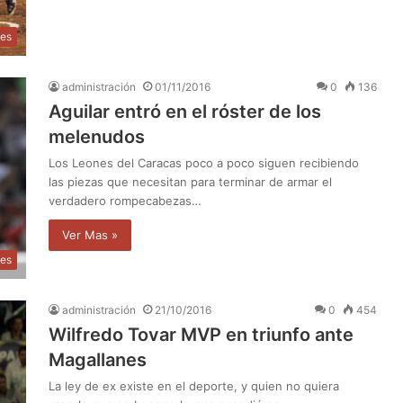
tes
administración
01/11/2016
0
136
Aguilar entró en el róster de los
melenudos
Los Leones del Caracas poco a poco siguen recibiendo
las piezas que necesitan para terminar de armar el
verdadero rompecabezas…
Ver Mas »
tes
administración
21/10/2016
0
454
Wilfredo Tovar MVP en triunfo ante
Magallanes
La ley de ex existe en el deporte, y quien no quiera