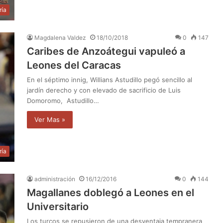
ría
Magdalena Valdez
18/10/2018
0
147
Caribes de Anzoátegui vapuleó a
Leones del Caracas
En el séptimo innig, Willians Astudillo pegó sencillo al
jardín derecho y con elevado de sacrificio de Luis
Domoromo, Astudillo…
Ver Mas »
ría
administración
16/12/2016
0
144
Magallanes doblegó a Leones en el
Universitario
Los turcos se repusieron de una desventaja tempranera