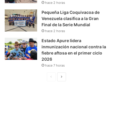
hace 2 horas
Pequeña Liga Coquivacoa de
Venezuela clasifica a la Gran
Final de la Serie Mundial
hace 2 horas
Estado Apure lidera
inmunización nacional contra la
fiebre aftosa en el primer ciclo
2026
hace 7 horas
P
S
á
i
g
g
i
u
n
i
a
e
A
n