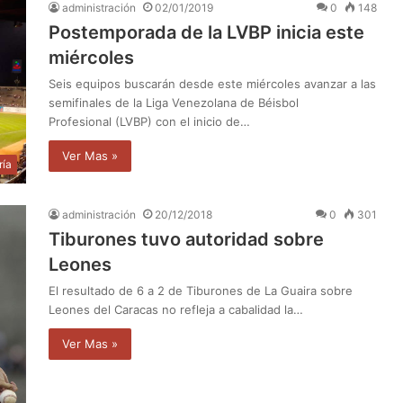
administración
02/01/2019
0
148
Postemporada de la LVBP inicia este
miércoles
Seis equipos buscarán desde este miércoles avanzar a las
semifinales de la Liga Venezolana de Béisbol
Profesional (LVBP) con el inicio de…
Ver Mas »
ría
administración
20/12/2018
0
301
Tiburones tuvo autoridad sobre
Leones
El resultado de 6 a 2 de Tiburones de La Guaira sobre
Leones del Caracas no refleja a cabalidad la…
Ver Mas »