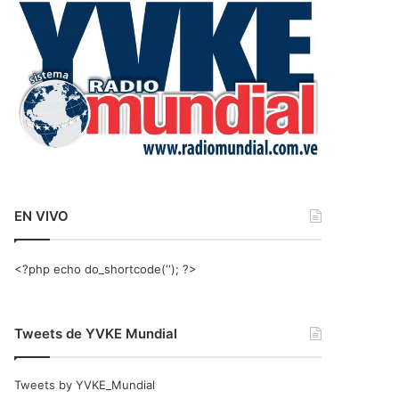
r
:
EN VIVO
<?php echo do_shortcode(‘‘); ?>
Tweets de YVKE Mundial
Tweets by YVKE_Mundial