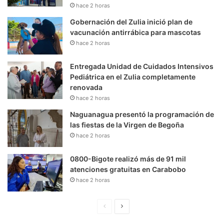
hace 2 horas
Gobernación del Zulia inició plan de
vacunación antirrábica para mascotas
hace 2 horas
Entregada Unidad de Cuidados Intensivos
Pediátrica en el Zulia completamente
renovada
hace 2 horas
Naguanagua presentó la programación de
las fiestas de la Virgen de Begoña
hace 2 horas
0800-Bigote realizó más de 91 mil
atenciones gratuitas en Carabobo
hace 2 horas
P
S
á
i