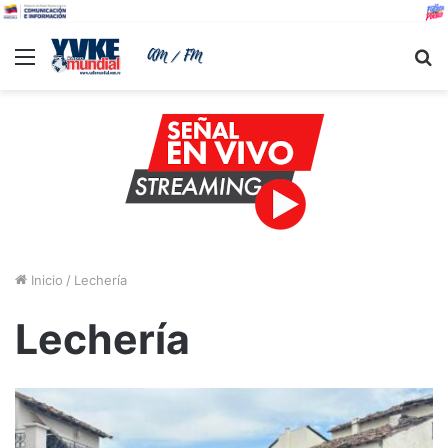
Menu
B
Inicio
/
Lechería
Lechería