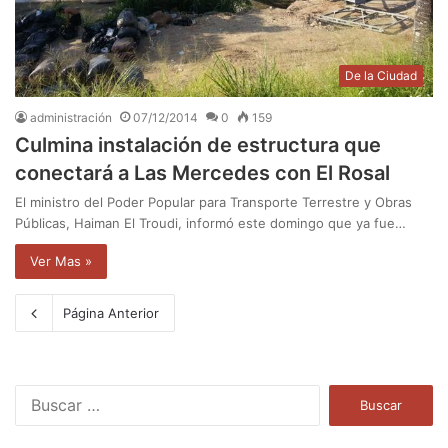
De la Ciudad
administración
07/12/2014
0
159
Culmina instalación de estructura que
conectará a Las Mercedes con El Rosal
El ministro del Poder Popular para Transporte Terrestre y Obras
Públicas, Haiman El Troudi, informó este domingo que ya fue…
Ver Mas »
Página Anterior
B
u
s