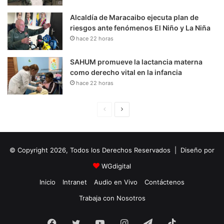
Alcaldía de Maracaibo ejecuta plan de
riesgos ante fenómenos El Niño y La Niña
hace 22 horas
SAHUM promueve la lactancia materna
como derecho vital en la infancia
hace 22 horas
P
S
á
i
g
g
© Copyright 2026, Todos los Derechos Reservados | Diseño por
i
u
n
i
WGdigital
a
e
Inicio
Intranet
Audio en Vivo
Contáctenos
A
n
Trabaja con Nosotros
n
t
Facebook
Twitter
YouTube
t
e
Instagram
Telegram
TikTok