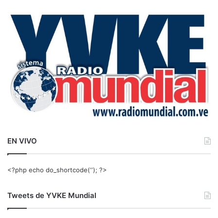
c
a
r
:
EN VIVO
<?php echo do_shortcode(‘‘); ?>
Tweets de YVKE Mundial