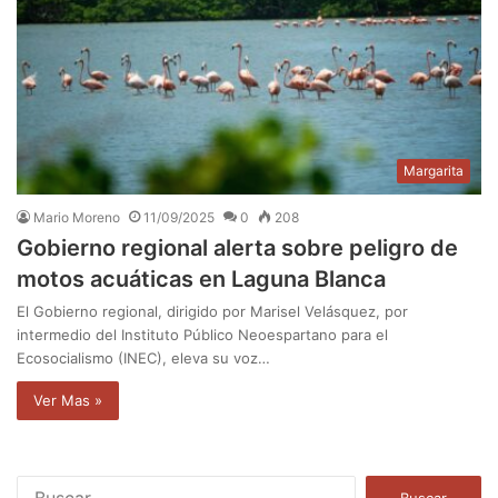
Margarita
Mario Moreno
11/09/2025
0
208
Gobierno regional alerta sobre peligro de
motos acuáticas en Laguna Blanca
El Gobierno regional, dirigido por Marisel Velásquez, por
intermedio del Instituto Público Neoespartano para el
Ecosocialismo (INEC), eleva su voz…
Ver Mas »
B