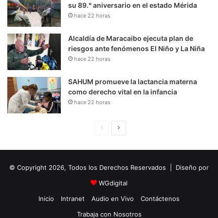
su 89.° aniversario en el estado Mérida
hace 22 horas
Alcaldía de Maracaibo ejecuta plan de
riesgos ante fenómenos El Niño y La Niña
hace 22 horas
SAHUM promueve la lactancia materna
como derecho vital en la infancia
hace 22 horas
P
S
á
i
g
g
© Copyright 2026, Todos los Derechos Reservados | Diseño por
i
u
n
i
WGdigital
a
e
Inicio
Intranet
Audio en Vivo
Contáctenos
A
n
Trabaja con Nosotros