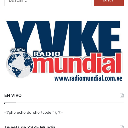
u
s
c
a
r
:
EN VIVO
<?php echo do_shortcode(‘‘); ?>
Tweets de YVKE Mundial