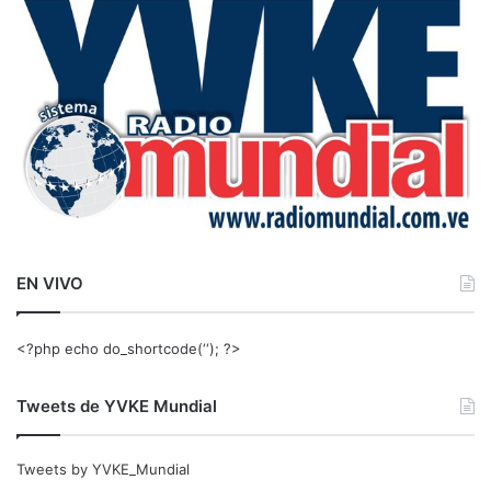
a
r
:
EN VIVO
<?php echo do_shortcode(‘‘); ?>
Tweets de YVKE Mundial
Tweets by YVKE_Mundial