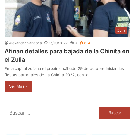
Zulia
Alexander Sanabria
25/10/2022
0
814
Afinan detalles para bajada de la Chinita en
el Zulia
En la capital zuliana el próximo sábado 29 de octubre inician las
fiestas patronales de La Chinita 2022, con la…
Ver Mas »
B
u
s
c