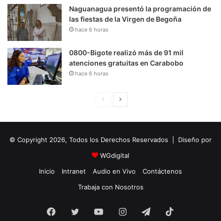
Naguanagua presentó la programación de
las fiestas de la Virgen de Begoña
hace 6 horas
0800-Bigote realizó más de 91 mil
atenciones gratuitas en Carabobo
hace 6 horas
P
S
á
i
g
g
© Copyright 2026, Todos los Derechos Reservados | Diseño por
i
u
n
i
WGdigital
a
e
Inicio
Intranet
Audio en Vivo
Contáctenos
A
n
Trabaja con Nosotros
n
t
Facebook
Twitter
YouTube
t
e
Instagram
Telegram
TikTok