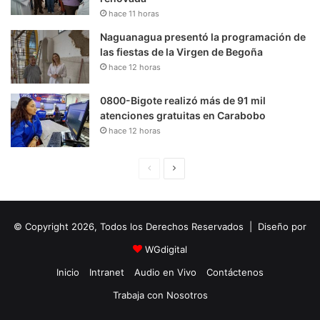
hace 11 horas
Naguanagua presentó la programación de
las fiestas de la Virgen de Begoña
hace 12 horas
0800-Bigote realizó más de 91 mil
atenciones gratuitas en Carabobo
hace 12 horas
P
S
á
i
g
g
© Copyright 2026, Todos los Derechos Reservados | Diseño por
i
u
n
i
WGdigital
a
e
Inicio
Intranet
Audio en Vivo
Contáctenos
A
n
Trabaja con Nosotros
n
t