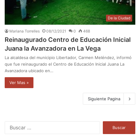
De la Ciudad
Mariana Torrelles
08/12/2021
0
468
Reinaugurado Centro de Educación Inicial
Juana la Avanzadora en La Vega
La alcaldesa del municipio Libertador, Carmen Meléndez, informó
que fue reinaugurado el Centro de Educación Inicial Juana La
Avanzadora ubicado en…
Ver Mas »
Siguiente Pagina
B
u
s