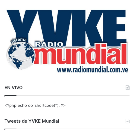
c
a
r
:
EN VIVO
<?php echo do_shortcode(‘‘); ?>
Tweets de YVKE Mundial