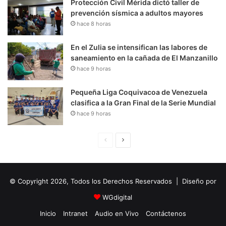
Protección Civil Mérida dictó taller de
prevención sísmica a adultos mayores
hace 8 horas
En el Zulia se intensifican las labores de
saneamiento en la cañada de El Manzanillo
hace 9 horas
Pequeña Liga Coquivacoa de Venezuela
clasifica a la Gran Final de la Serie Mundial
hace 9 horas
P
S
á
i
g
g
© Copyright 2026, Todos los Derechos Reservados | Diseño por
i
u
n
i
WGdigital
a
e
Inicio
Intranet
Audio en Vivo
Contáctenos
A
n