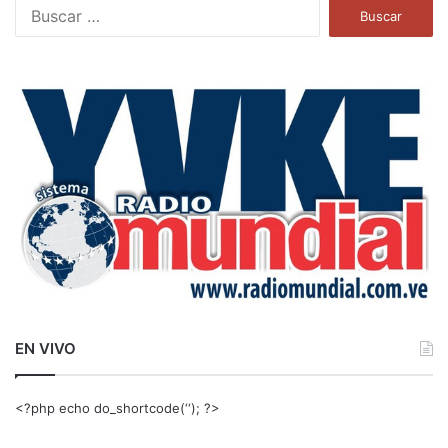
B
u
s
c
a
r
:
EN VIVO
<?php echo do_shortcode(‘‘); ?>