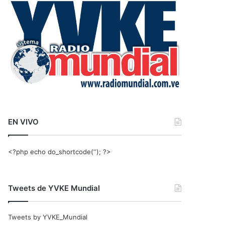
r
:
EN VIVO
<?php echo do_shortcode(‘‘); ?>
Tweets de YVKE Mundial
Tweets by YVKE_Mundial