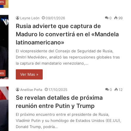
les
Leyne León
09/01/2026
0
99
Rusia advierte que captura de
Maduro lo convertirá en el «Mandela
latinoamericano»
El vicepresidente del Consejo de Seguridad de Rusia,
Dmitri Medvédev, analizó las repercusiones globales tras
la captura del mandatario venezolano,…
les
Ver Mas »
Anellise Peña
17/10/2025
0
12
Se revelan detalles de próxima
reunión entre Putin y Trump
El próximo encuentro entre el presidente de Rusia,
Vladímir Putin y su homólogo de Estados Unidos (EE.UU),
Donald Trump, podría…