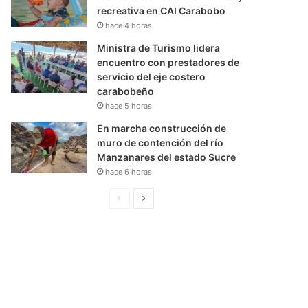
recreativa en CAI Carabobo
hace 4 horas
Ministra de Turismo lidera
encuentro con prestadores de
servicio del eje costero
carabobeño
hace 5 horas
En marcha construcción de
muro de contención del río
Manzanares del estado Sucre
hace 6 horas
P
S
á
i
g
g
i
u
n
i
a
e