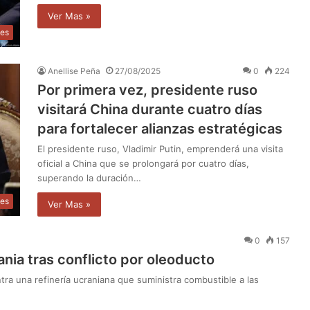
Ver Mas »
les
Anellise Peña
27/08/2025
0
224
Por primera vez, presidente ruso
visitará China durante cuatro días
para fortalecer alianzas estratégicas
El presidente ruso, Vladimir Putin, emprenderá una visita
oficial a China que se prolongará por cuatro días,
superando la duración…
les
Ver Mas »
0
157
rania tras conflicto por oleoducto
ntra una refinería ucraniana que suministra combustible a las