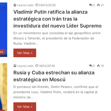
Leyne León
09/03/2026
0
21
Vladímir Putin ratifica la alianza
estratégica con Irán tras la
investidura del nuevo Líder Supremo
En un movimiento que consolida el eje geopolítico entre
Moscú y Teherán, el presidente de la Federación de
Rusia, Vladímir…
les
Ver Mas »
Leyne León
18/02/2026
0
15
Rusia y Cuba estrechan su alianza
estratégica en Moscú
El portavoz del Kremlin, Dmitri Peskov, confirmó que el
presidente ruso, Vladímir Putin, recibirá en la capital al
ministro de…
Ver Mas »