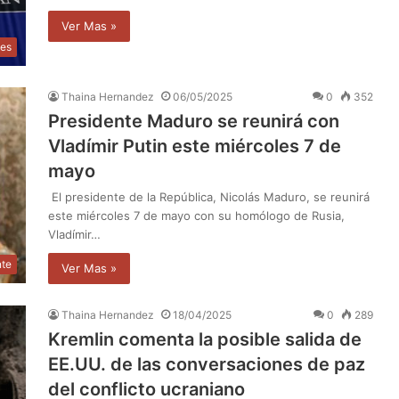
Ver Mas »
les
Thaina Hernandez
06/05/2025
0
352
Presidente Maduro se reunirá con
Vladímir Putin este miércoles 7 de
mayo
El presidente de la República, Nicolás Maduro, se reunirá
este miércoles 7 de mayo con su homólogo de Rusia,
Vladímir…
nte
Ver Mas »
Thaina Hernandez
18/04/2025
0
289
Kremlin comenta la posible salida de
EE.UU. de las conversaciones de paz
del conflicto ucraniano