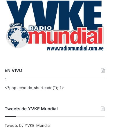
r
:
EN VIVO
<?php echo do_shortcode(‘‘); ?>
Tweets de YVKE Mundial
Tweets by YVKE_Mundial