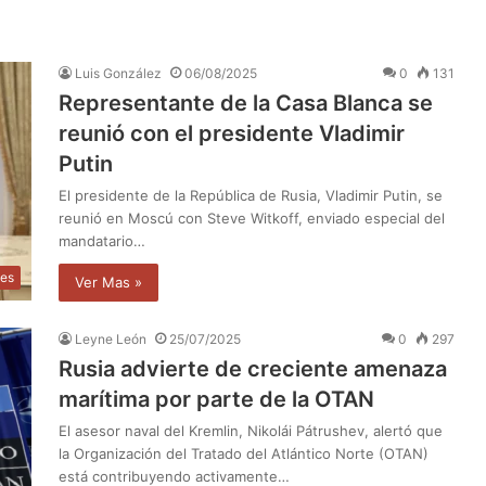
Luis González
06/08/2025
0
131
Representante de la Casa Blanca se
reunió con el presidente Vladimir
Putin
El presidente de la República de Rusia, Vladimir Putin, se
reunió en Moscú con Steve Witkoff, enviado especial del
mandatario…
les
Ver Mas »
Leyne León
25/07/2025
0
297
Rusia advierte de creciente amenaza
marítima por parte de la OTAN
El asesor naval del Kremlin, Nikolái Pátrushev, alertó que
la Organización del Tratado del Atlántico Norte (OTAN)
está contribuyendo activamente…