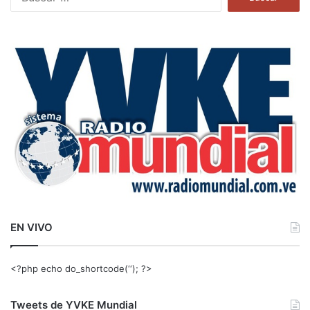
u
s
c
a
r
:
EN VIVO
<?php echo do_shortcode(‘‘); ?>
Tweets de YVKE Mundial