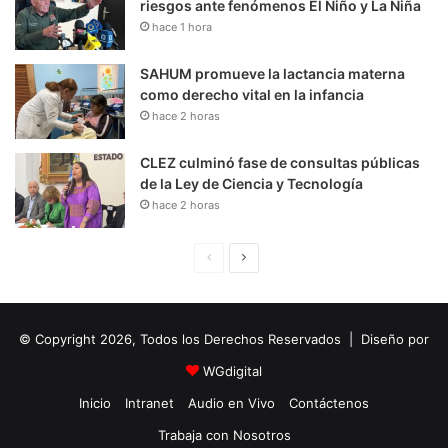
riesgos ante fenómenos El Niño y La Niña
hace 1 hora
SAHUM promueve la lactancia materna
como derecho vital en la infancia
hace 2 horas
CLEZ culminó fase de consultas públicas
de la Ley de Ciencia y Tecnología
hace 2 horas
P
S
á
i
g
g
© Copyright 2026, Todos los Derechos Reservados | Diseño por
i
u
n
i
WGdigital
a
e
Inicio
Intranet
Audio en Vivo
Contáctenos
A
n
Trabaja con Nosotros