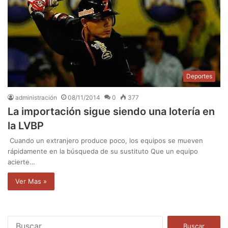
Deportes
administración
08/11/2014
0
377
La importación sigue siendo una lotería en
la LVBP
Cuando un extranjero produce poco, los equipos se mueven
rápidamente en la búsqueda de su sustituto Que un equipo
acierte…
Ver Mas »
B