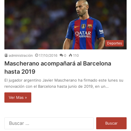
Deportes
administración
17/10/2016
0
110
Mascherano acompañará al Barcelona
hasta 2019
El jugador argentino Javier Mascherano ha firmado este lunes su
renovación con el Barcelona hasta junio de 2019, en un…
Ver Mas »
B
u