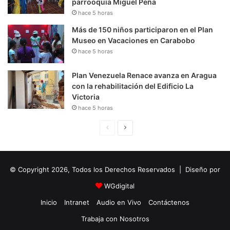
parrooquia Miguel Peña
hace 5 horas
Más de 150 niños participaron en el Plan
Museo en Vacaciones en Carabobo
hace 5 horas
Plan Venezuela Renace avanza en Aragua
con la rehabilitación del Edificio La
Victoria
hace 5 horas
P
S
á
i
g
g
© Copyright 2026, Todos los Derechos Reservados | Diseño por
i
u
n
i
WGdigital
a
e
Inicio
Intranet
Audio en Vivo
Contáctenos
A
n
Trabaja con Nosotros
n
t