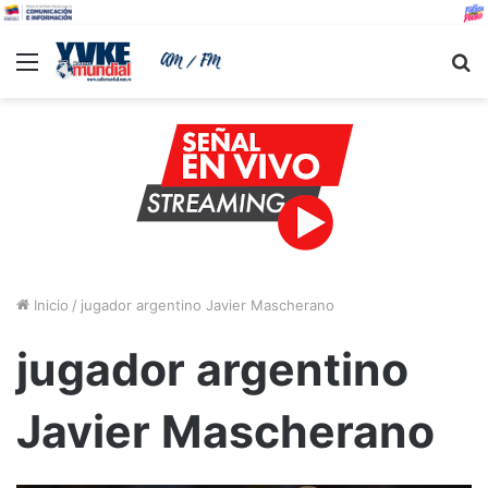
Menu
B
Inicio
/
jugador argentino Javier Mascherano
jugador argentino
Javier Mascherano