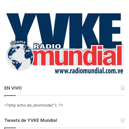
s
c
a
r
:
EN VIVO
<?php echo do_shortcode(‘‘); ?>
Tweets de YVKE Mundial