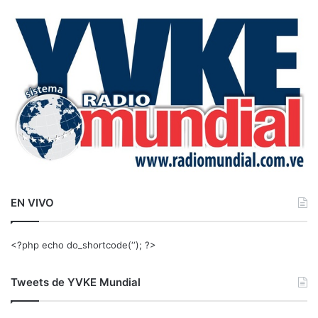
c
a
r
:
EN VIVO
<?php echo do_shortcode(‘‘); ?>
Tweets de YVKE Mundial