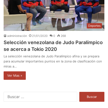
Deportes
administración
21/01/2020
0
268
Selección venezolana de Judo Paralímpico
se acerca a Tokio 2020
La selección venezolana de Judo Paralímpico afina y se prepara
para acumular importantes puntos en la zona de clasificación con
miras a…
Ver Mas »
B
u
s