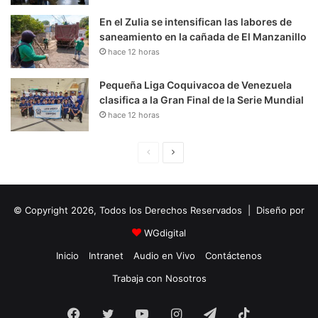
En el Zulia se intensifican las labores de
saneamiento en la cañada de El Manzanillo
hace 12 horas
Pequeña Liga Coquivacoa de Venezuela
clasifica a la Gran Final de la Serie Mundial
hace 12 horas
P
S
á
i
g
g
© Copyright 2026, Todos los Derechos Reservados | Diseño por
i
u
n
i
WGdigital
a
e
Inicio
Intranet
Audio en Vivo
Contáctenos
A
n
Trabaja con Nosotros
n
t
Facebook
Twitter
YouTube
t
e
Instagram
Telegram
TikTok