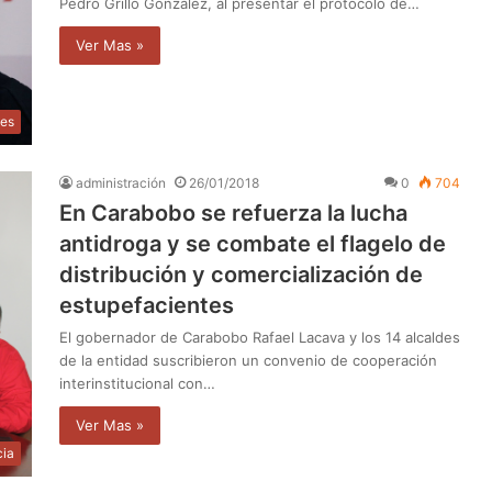
Pedro Grillo González, al presentar el protocolo de…
Ver Mas »
les
administración
26/01/2018
0
704
En Carabobo se refuerza la lucha
antidroga y se combate el flagelo de
distribución y comercialización de
estupefacientes
El gobernador de Carabobo Rafael Lacava y los 14 alcaldes
de la entidad suscribieron un convenio de cooperación
interinstitucional con…
Ver Mas »
cia