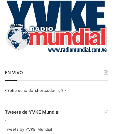
r
:
EN VIVO
<?php echo do_shortcode(‘‘); ?>
Tweets de YVKE Mundial
Tweets by YVKE_Mundial