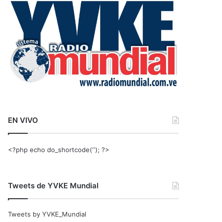
r
:
EN VIVO
<?php echo do_shortcode(‘‘); ?>
Tweets de YVKE Mundial
Tweets by YVKE_Mundial