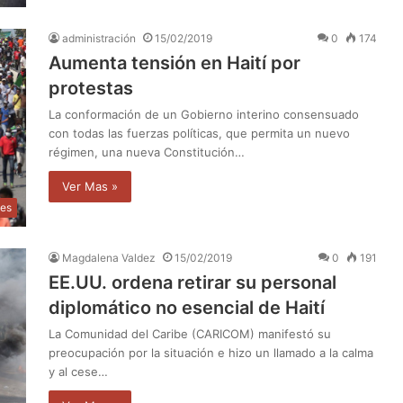
administración
15/02/2019
0
174
Aumenta tensión en Haití por
protestas
La conformación de un Gobierno interino consensuado
con todas las fuerzas políticas, que permita un nuevo
régimen, una nueva Constitución…
Ver Mas »
les
Magdalena Valdez
15/02/2019
0
191
EE.UU. ordena retirar su personal
diplomático no esencial de Haití
La Comunidad del Caribe (CARICOM) manifestó su
preocupación por la situación e hizo un llamado a la calma
y al cese…