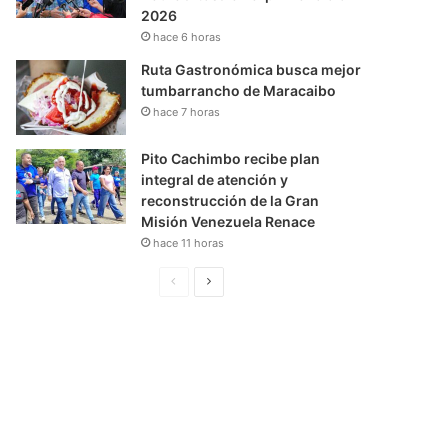
2026
hace 6 horas
Ruta Gastronómica busca mejor
tumbarrancho de Maracaibo
hace 7 horas
Pito Cachimbo recibe plan
integral de atención y
reconstrucción de la Gran
Misión Venezuela Renace
hace 11 horas
P
S
á
i
g
g
i
u
n
i
a
e