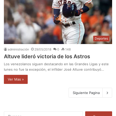
Deportes
administración
29/05/2018
0
148
Altuve lideró victoria de los Astros
Los venezolanos siguen destacando en las Grandes Ligas y este
lunes no fue la excepción, el infilder José Altuve contribuyó…
Ver Mas »
Siguiente Pagina
B