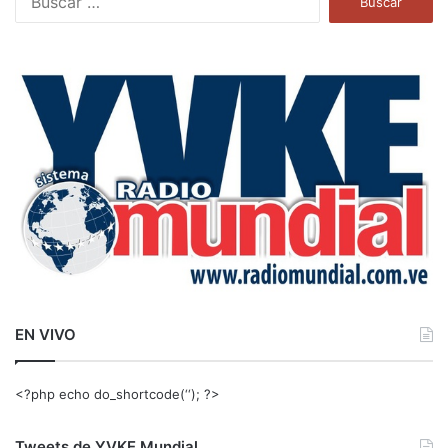
u
s
c
a
r
:
EN VIVO
<?php echo do_shortcode(‘‘); ?>
Tweets de YVKE Mundial