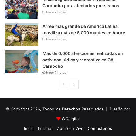
Carabobo para afectados por sismos
hace 7 horas
Arreo más grande de América Latina
moviliza más de 6.000 mautes en Apure
hace 7 horas
Más de 6.000 atenciones realizadas en
actividad lúdica y recreativa en CAI
Carabobo
hace 7 horas
P
S
á
i
g
g
© Copyright 2026, Todos los Derechos Reservados | Diseño por
i
u
n
i
WGdigital
a
e
Inicio
Intranet
Audio en Vivo
Contáctenos
A
n