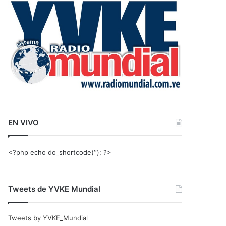
r
:
EN VIVO
<?php echo do_shortcode(‘‘); ?>
Tweets de YVKE Mundial
Tweets by YVKE_Mundial