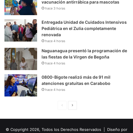
vacunación antirrábica para mascotas
hace 3 horas
Entregada Unidad de Cuidados Intensivos
Pediátrica en el Zulia completamente
renovada
hace 4 horas
Naguanagua presentó la programación de
las fiestas de la Virgen de Begoña
hace 4 horas
0800-Bigote realizó más de 91 mil
atenciones gratuitas en Carabobo
hace 4 horas
P
S
á
i
g
g
© Copyright 2026, Todos los Derechos Reservados | Diseño por
i
u