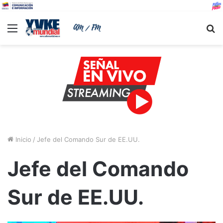
Menu
B
Inicio
/
Jefe del Comando Sur de EE.UU.
Jefe del Comando
Sur de EE.UU.