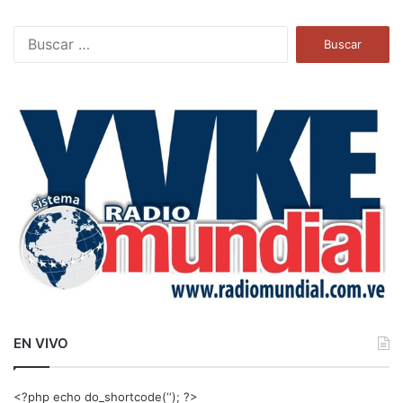
B
u
s
c
a
r
:
EN VIVO
<?php echo do_shortcode(‘‘); ?>