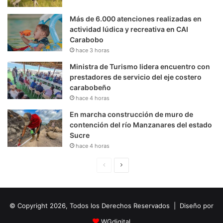
Más de 6.000 atenciones realizadas en
actividad lúdica y recreativa en CAI
Carabobo
hace 3 horas
Ministra de Turismo lidera encuentro con
prestadores de servicio del eje costero
carabobeño
hace 4 horas
En marcha construcción de muro de
contención del río Manzanares del estado
Sucre
hace 4 horas
P
S
á
i
g
g
© Copyright 2026, Todos los Derechos Reservados | Diseño por
i
u
n
i
WGdigital