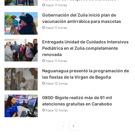
hace 11 horas
Gobernación del Zulia inició plan de
vacunación antirrábica para mascotas
hace 11 horas
Entregada Unidad de Cuidados Intensivos
Pediátrica en el Zulia completamente
renovada
hace 11 horas
Naguanagua presentó la programación de
las fiestas de la Virgen de Begoña
hace 12 horas
0800-Bigote realizó más de 91 mil
atenciones gratuitas en Carabobo
hace 12 horas
P
S
á
i