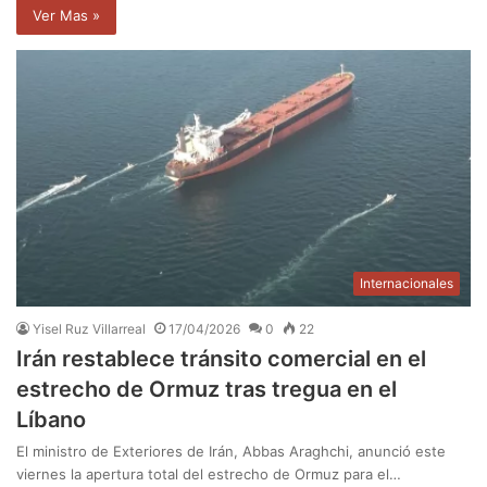
Ver Mas »
Internacionales
Yisel Ruz Villarreal
17/04/2026
0
22
Irán restablece tránsito comercial en el
estrecho de Ormuz tras tregua en el
Líbano
El ministro de Exteriores de Irán, Abbas Araghchi, anunció este
viernes la apertura total del estrecho de Ormuz para el…