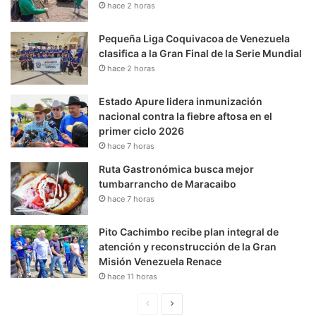
hace 2 horas
Pequeña Liga Coquivacoa de Venezuela
clasifica a la Gran Final de la Serie Mundial
hace 2 horas
Estado Apure lidera inmunización
nacional contra la fiebre aftosa en el
primer ciclo 2026
hace 7 horas
Ruta Gastronómica busca mejor
tumbarrancho de Maracaibo
hace 7 horas
Pito Cachimbo recibe plan integral de
atención y reconstrucción de la Gran
Misión Venezuela Renace
hace 11 horas
P
S