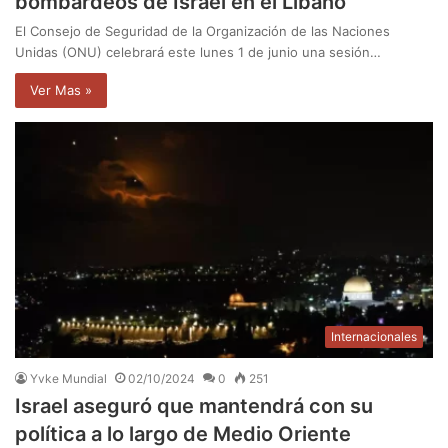
bombardeos de Israel en el Líbano
El Consejo de Seguridad de la Organización de las Naciones
Unidas (ONU) celebrará este lunes 1 de junio una sesión…
Ver Mas »
Internacionales
Yvke Mundial
02/10/2024
0
251
Israel aseguró que mantendrá con su
política a lo largo de Medio Oriente