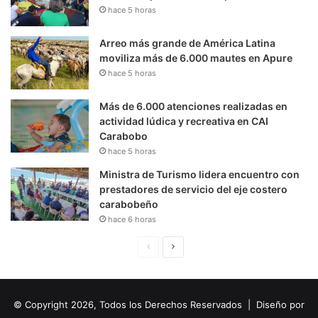
hace 5 horas
Arreo más grande de América Latina
moviliza más de 6.000 mautes en Apure
hace 5 horas
Más de 6.000 atenciones realizadas en
actividad lúdica y recreativa en CAI
Carabobo
hace 5 horas
Ministra de Turismo lidera encuentro con
prestadores de servicio del eje costero
carabobeño
hace 6 horas
P
S
á
i
g
g
© Copyright 2026, Todos los Derechos Reservados | Diseño por
i
u