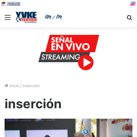
Menu
B
Inicio
/
inserción
inserción