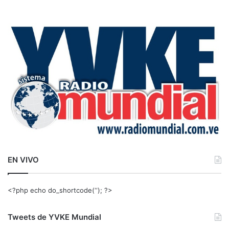
s
c
a
r
:
EN VIVO
<?php echo do_shortcode(‘‘); ?>
Tweets de YVKE Mundial