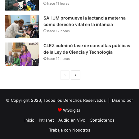
hace 11 horas
SAHUM promueve la lactancia materna
como derecho vital en la infancia
hace 12 horas
CLEZ culminó fase de consultas públicas
de la Ley de Ciencia y Tecnología
hace 12 horas
P
S
á
i
g
g
© Copyright 2026, Todos los Derechos Reservados | Diseño por
i
u
n
i
WGdigital
a
e
Inicio
Intranet
Audio en Vivo
Contáctenos
A
n
Trabaja con Nosotros
n
t