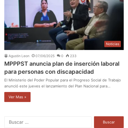
Noticias
Agustin Leon
07/06/2025
0
233
MPPPST anuncia plan de inserción laboral
para personas con discapacidad
El Ministerio del Poder Popular para el Progreso Social de Trabajo
anunció este jueves el lanzamiento del Plan Nacional para…
Ver Mas »
B
u