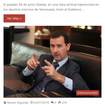
El pasado 29 de junio Obama, en una clara actitud injerencista en
los asuntos internos de Venezuela, instó al Gobierno…
Ver Mas »
Internacionales
Nelson Algueida
04/07/2016
0
279