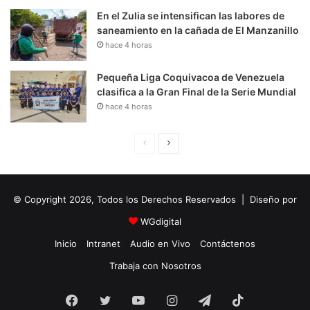
En el Zulia se intensifican las labores de
saneamiento en la cañada de El Manzanillo
hace 4 horas
Pequeña Liga Coquivacoa de Venezuela
clasifica a la Gran Final de la Serie Mundial
hace 4 horas
P
S
á
i
g
g
© Copyright 2026, Todos los Derechos Reservados | Diseño por
i
u
n
i
WGdigital
a
e
Inicio
Intranet
Audio en Vivo
Contáctenos
A
n
Trabaja con Nosotros
n
t
Facebook
Twitter
YouTube
t
e
Instagram
Telegram
TikTok