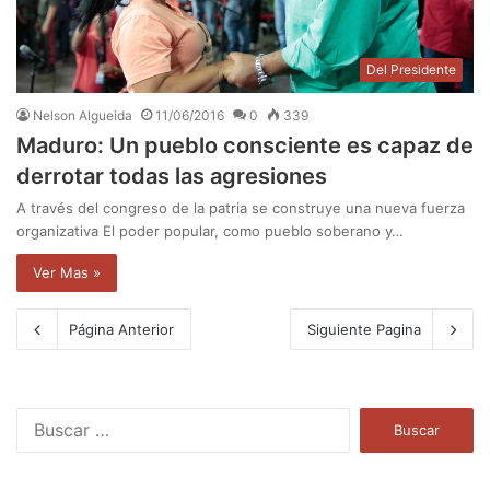
Del Presidente
Nelson Algueida
11/06/2016
0
339
Maduro: Un pueblo consciente es capaz de
derrotar todas las agresiones
A través del congreso de la patria se construye una nueva fuerza
organizativa El poder popular, como pueblo soberano y…
Ver Mas »
Página Anterior
Siguiente Pagina
B
u
s
c