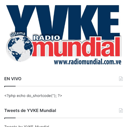
a
r
:
EN VIVO
<?php echo do_shortcode(‘‘); ?>
Tweets de YVKE Mundial
Tweets by YVKE_Mundial