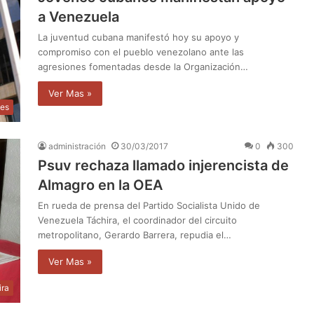
a Venezuela
La juventud cubana manifestó hoy su apoyo y
compromiso con el pueblo venezolano ante las
agresiones fomentadas desde la Organización…
Ver Mas »
les
administración
30/03/2017
0
300
Psuv rechaza llamado injerencista de
Almagro en la OEA
En rueda de prensa del Partido Socialista Unido de
Venezuela Táchira, el coordinador del circuito
metropolitano, Gerardo Barrera, repudia el…
Ver Mas »
ira