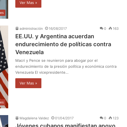
Ver Mas »
les
administración
16/08/2017
0
163
EE.UU. y Argentina acuerdan
endurecimiento de políticas contra
Venezuela
Macri y Pence se reunieron para abogar por el
endurecimiento de la presión política y económica contra
Venezuela El vicepresidente…
Ver Mas »
les
Magdalena Valdez
01/04/2017
0
123
Jóvenes cubanos manifiestan apoyo