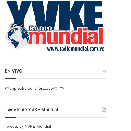
r
:
EN VIVO
<?php echo do_shortcode(‘‘); ?>
Tweets de YVKE Mundial
Tweets by YVKE_Mundial