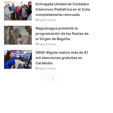
Entregada Unidad de Cuidados
Intensivos Pediátrica en el Zulia
completamente renovada
hace 8 horas
Naguanagua presentó la
programación de las fiestas de
la Virgen de Begoña
hace 8 horas
0800-Bigote realizó más de 91
mil atenciones gratuitas en
Carabobo
hace 8 horas
P
S
á
i
g
g
i
u
n
i