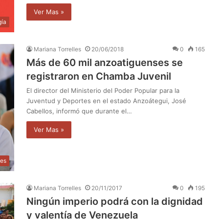
Ver Mas »
gía
Mariana Torrelles
20/06/2018
0
165
Más de 60 mil anzoatiguenses se
registraron en Chamba Juvenil
El director del Ministerio del Poder Popular para la
Juventud y Deportes en el estado Anzoátegui, José
Cabellos, informó que durante el…
Ver Mas »
les
Mariana Torrelles
20/11/2017
0
195
Ningún imperio podrá con la dignidad
y valentía de Venezuela