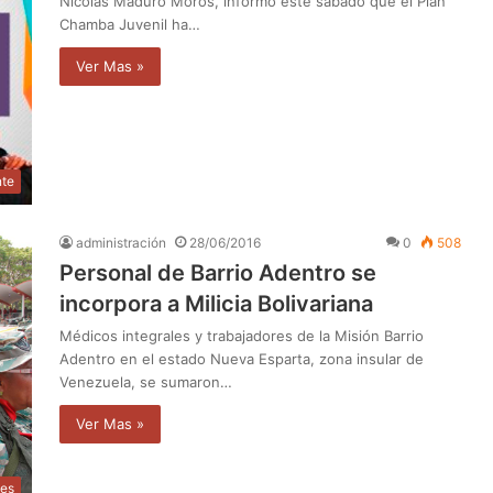
Nicolás Maduro Moros, informó este sábado que el Plan
Chamba Juvenil ha…
Ver Mas »
nte
administración
28/06/2016
0
508
Personal de Barrio Adentro se
incorpora a Milicia Bolivariana
Médicos integrales y trabajadores de la Misión Barrio
Adentro en el estado Nueva Esparta, zona insular de
Venezuela, se sumaron…
Ver Mas »
les