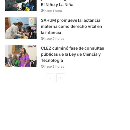
El Niño y La Niña
hace 1 hora
SAHUM promueve la lactancia
materna como derecho vital en
la infancia
hace 2 horas
CLEZ culminó fase de consultas
públicas de la Ley de Ciencia y
Tecnología
hace 2 horas
P
S
á
i
g
g
i
u
n
i
a
e
A
n