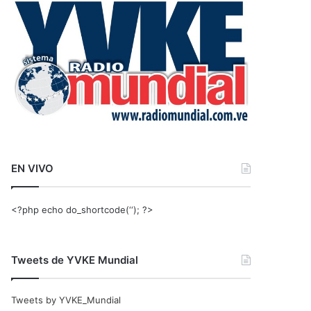
r
:
EN VIVO
<?php echo do_shortcode(‘‘); ?>
Tweets de YVKE Mundial
Tweets by YVKE_Mundial