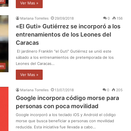
dad
Ver Mas »
Mariana Torrelles
29/09/2018
0
156
«El Guti» Gutiérrez se incorporó a los
entrenamientos de los Leones del
Caracas
El jardinero Franklin "el Guti" Gutiérrez se unió este
sábado a los entrenamientos de pretemporada de los
Leones del Caracas…
tes
Ver Mas »
Mariana Torrelles
13/07/2018
0
205
Google incorpora código morse para
personas con poca movilidad
Google incorporó a los teclado iOS y Android el código
morse que busca beneficiar a personas con movilidad
reducida. Esta iniciativa fue llevada a cabo…