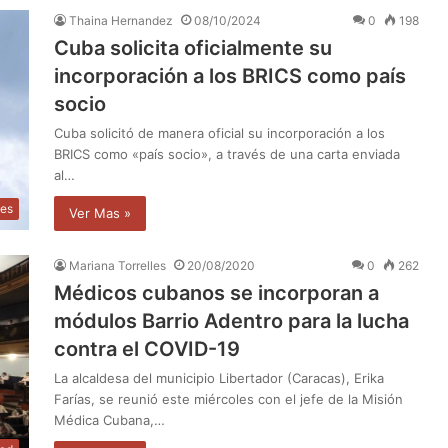
Thaina Hernandez
08/10/2024
0
198
Cuba solicita oficialmente su
incorporación a los BRICS como país
socio
Cuba solicitó de manera oficial su incorporación a los
BRICS como «país socio», a través de una carta enviada
al…
les
Ver Mas »
Mariana Torrelles
20/08/2020
0
262
Médicos cubanos se incorporan a
módulos Barrio Adentro para la lucha
contra el COVID-19
La alcaldesa del municipio Libertador (Caracas), Erika
Farías, se reunió este miércoles con el jefe de la Misión
Médica Cubana,…