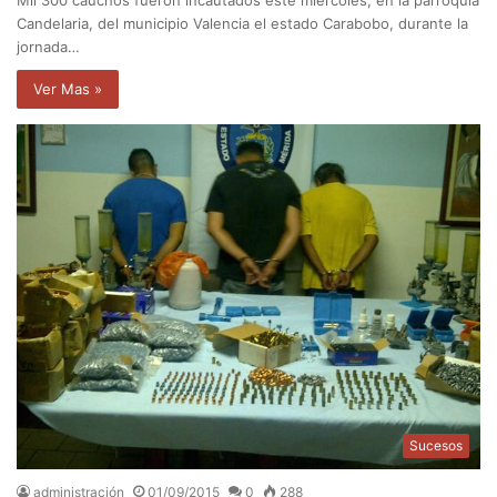
Candelaria, del municipio Valencia el estado Carabobo, durante la
jornada…
Ver Mas »
Sucesos
administración
01/09/2015
0
288