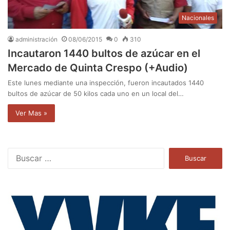
Nacionales
administración
08/06/2015
0
310
Incautaron 1440 bultos de azúcar en el
Mercado de Quinta Crespo (+Audio)
Este lunes mediante una inspección, fueron incautados 1440
bultos de azúcar de 50 kilos cada uno en un local del…
Ver Mas »
B
u
s
c
a
r
: