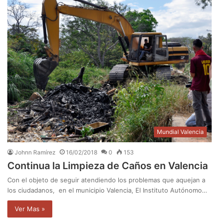
Mundial Valencia
Johnn Ramírez
16/02/2018
0
153
Continua la Limpieza de Caños en Valencia
Con el objeto de seguir atendiendo los problemas que aquejan a
los ciudadanos, en el municipio Valencia, El Instituto Autónomo…
Ver Mas »