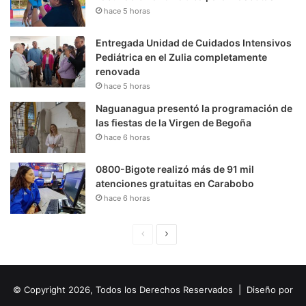
hace 5 horas
Entregada Unidad de Cuidados Intensivos
Pediátrica en el Zulia completamente
renovada
hace 5 horas
Naguanagua presentó la programación de
las fiestas de la Virgen de Begoña
hace 6 horas
0800-Bigote realizó más de 91 mil
atenciones gratuitas en Carabobo
hace 6 horas
P
S
á
i
g
g
© Copyright 2026, Todos los Derechos Reservados | Diseño por
i
u