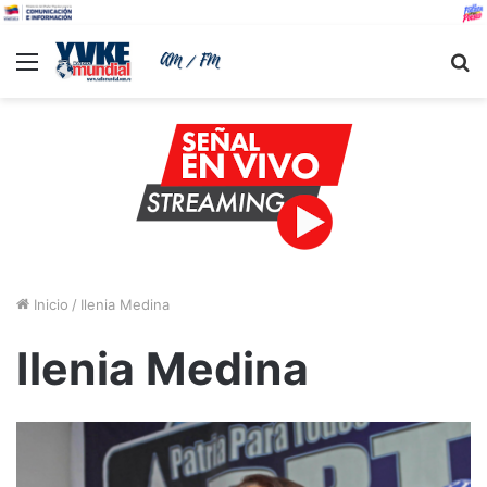
Menu
B
Inicio
/
Ilenia Medina
Ilenia Medina