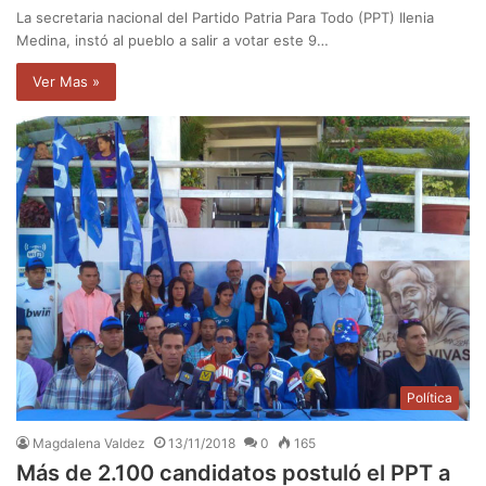
La secretaria nacional del Partido Patria Para Todo (PPT) Ilenia
Medina, instó al pueblo a salir a votar este 9…
Ver Mas »
Política
Magdalena Valdez
13/11/2018
0
165
Más de 2.100 candidatos postuló el PPT a