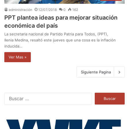
administración
12/07/2018
0
162
PPT plantea ideas para mejorar situación
económica del país
La secretaria nacional de Partido Patria para Todos, (PPT),
Ilenia Medina, resaltó este jueves que una cosa es la inflación
inducida…
Ver Mas »
Siguiente Pagina
B
u
s
c
a
r