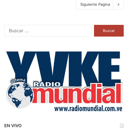
Siguiente Pagina
B
u
s
c
a
r
:
EN VIVO