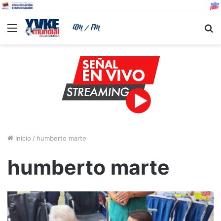
Menu
B
Inicio
/
humberto marte
humberto marte