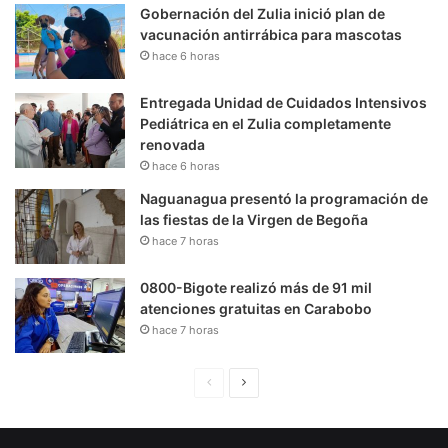
Gobernación del Zulia inició plan de
vacunación antirrábica para mascotas
hace 6 horas
Entregada Unidad de Cuidados Intensivos
Pediátrica en el Zulia completamente
renovada
hace 6 horas
Naguanagua presentó la programación de
las fiestas de la Virgen de Begoña
hace 7 horas
0800-Bigote realizó más de 91 mil
atenciones gratuitas en Carabobo
hace 7 horas
P
S
á
i
g
g