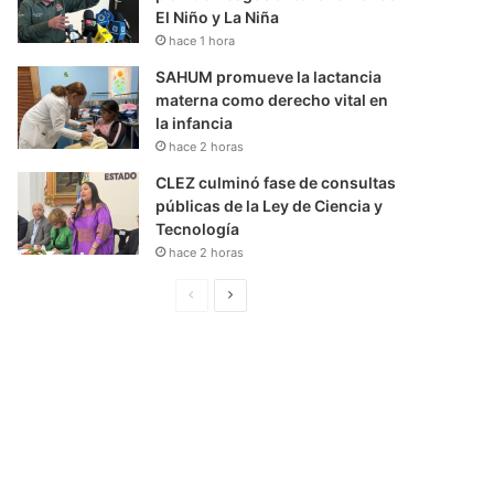
El Niño y La Niña
hace 1 hora
SAHUM promueve la lactancia
materna como derecho vital en
la infancia
hace 2 horas
CLEZ culminó fase de consultas
públicas de la Ley de Ciencia y
Tecnología
hace 2 horas
P
S
á
i
g
g
i
u
n
i
a
e
A
n