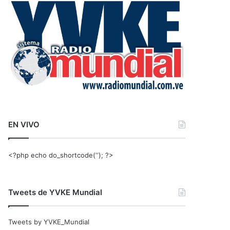
r
:
EN VIVO
<?php echo do_shortcode(‘‘); ?>
Tweets de YVKE Mundial
Tweets by YVKE_Mundial