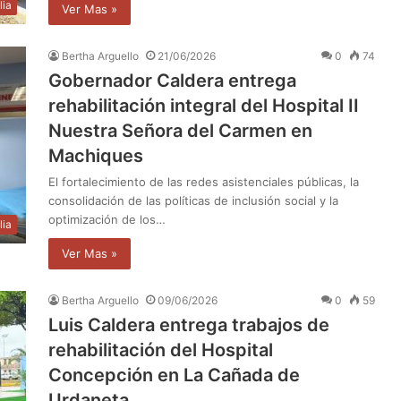
lia
Ver Mas »
Bertha Arguello
21/06/2026
0
74
Gobernador Caldera entrega
rehabilitación integral del Hospital II
Nuestra Señora del Carmen en
Machiques
El fortalecimiento de las redes asistenciales públicas, la
consolidación de las políticas de inclusión social y la
optimización de los…
lia
Ver Mas »
Bertha Arguello
09/06/2026
0
59
Luis Caldera entrega trabajos de
rehabilitación del Hospital
Concepción en La Cañada de
Urdaneta