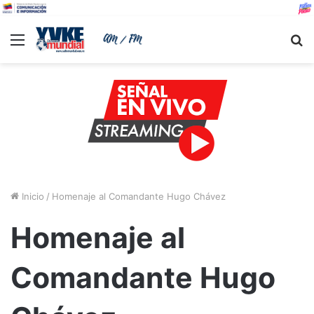
Menu
B
Inicio
/
Homenaje al Comandante Hugo Chávez
Homenaje al
Comandante Hugo