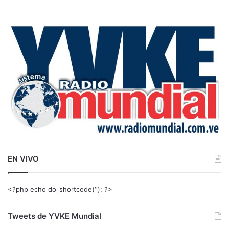
s
c
a
r
:
EN VIVO
<?php echo do_shortcode(‘‘); ?>
Tweets de YVKE Mundial