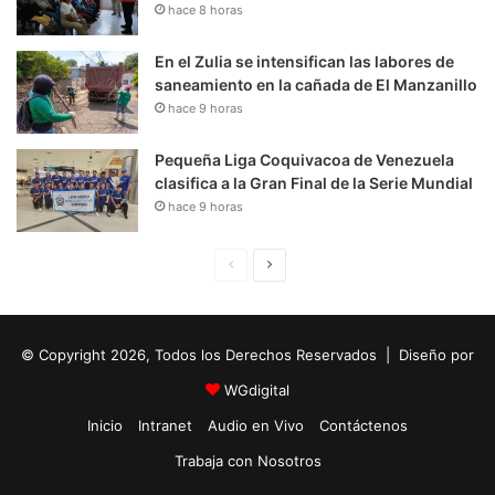
hace 8 horas
En el Zulia se intensifican las labores de
saneamiento en la cañada de El Manzanillo
hace 9 horas
Pequeña Liga Coquivacoa de Venezuela
clasifica a la Gran Final de la Serie Mundial
hace 9 horas
P
S
á
i
g
g
© Copyright 2026, Todos los Derechos Reservados | Diseño por
i
u
n
i
WGdigital
a
e
Inicio
Intranet
Audio en Vivo
Contáctenos
A
n
Trabaja con Nosotros
n
t