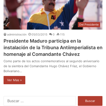
Del Presidente
administración
05/03/2015
0
115
Presidente Maduro participa en la
instalación de la Tribuna Antiimperialista en
homenaje al Comandante Chávez
Como parte de los actos conmemorativos al segundo aniversario
de la siembra del Comandante Hugo Chávez Fríaz, el Gobierno
Bolivariano…
Ver Mas »
B
u