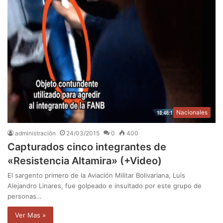
Nacionales
administración
24/03/2015
0
400
Capturados cinco integrantes de
«Resistencia Altamira» (+Video)
El sargento primero de la Aviación Militar Bolivariana, Luis
Alejandro Linares, fue golpeado e insultado por este grupo de
personas…
Ver Mas »