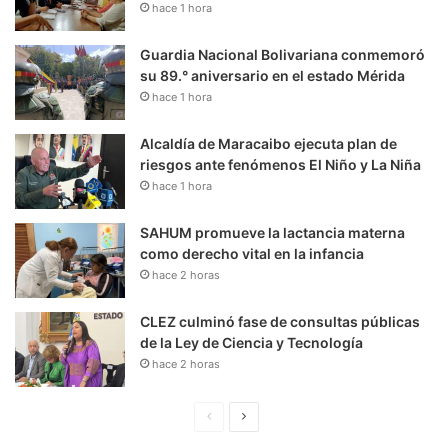
hace 1 hora
Guardia Nacional Bolivariana conmemoró
su 89.° aniversario en el estado Mérida
hace 1 hora
Alcaldía de Maracaibo ejecuta plan de
riesgos ante fenómenos El Niño y La Niña
hace 1 hora
SAHUM promueve la lactancia materna
como derecho vital en la infancia
hace 2 horas
CLEZ culminó fase de consultas públicas
de la Ley de Ciencia y Tecnología
hace 2 horas
P
S
á
i