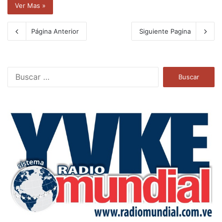
Ver Mas »
Página Anterior
Siguiente Pagina
B
u
s
c
a
r
: