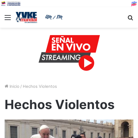
Menu
B
Inicio
/
Hechos Violentos
Hechos Violentos