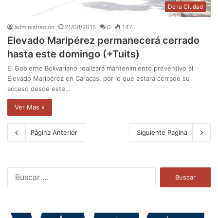
De la Ciudad
administración
21/08/2015
0
147
Elevado Maripérez permanecerá cerrado
hasta este domingo (+Tuits)
El Gobierno Bolivariano realizará mantenimiento preventivo al
Elevado Maripérez en Caracas, por lo que estará cerrado su
acceso desde este…
Ver Mas »
Página Anterior
Siguiente Pagina
B
u
s
c
a