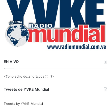
r
:
EN VIVO
<?php echo do_shortcode(‘‘); ?>
Tweets de YVKE Mundial
Tweets by YVKE_Mundial