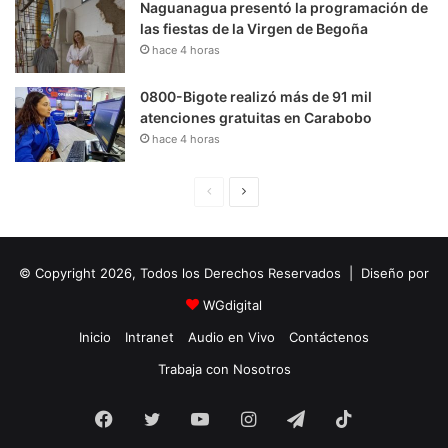
Naguanagua presentó la programación de
las fiestas de la Virgen de Begoña
hace 4 horas
0800-Bigote realizó más de 91 mil
atenciones gratuitas en Carabobo
hace 4 horas
P
S
á
i
g
g
© Copyright 2026, Todos los Derechos Reservados | Diseño por
i
u
n
i
WGdigital
a
e
Inicio
Intranet
Audio en Vivo
Contáctenos
A
n
Trabaja con Nosotros
n
t
Facebook
Twitter
YouTube
t
e
Instagram
Telegram
TikTok
e
P