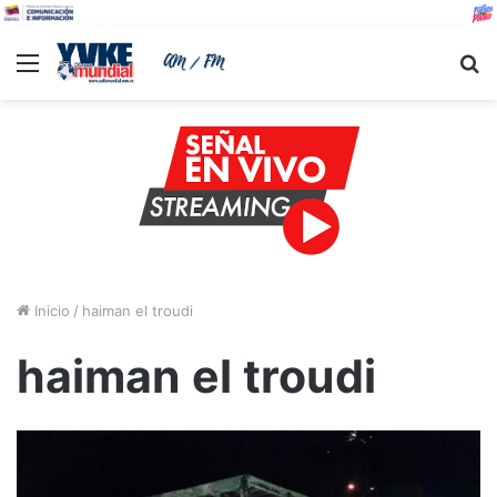
Menu
B
Inicio
/
haiman el troudi
haiman el troudi