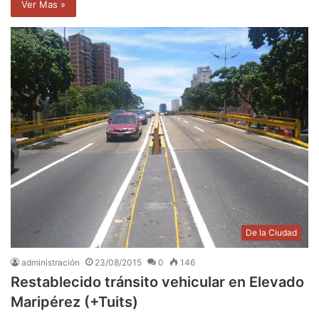
Ver Mas »
De la Ciudad
administración
23/08/2015
0
146
Restablecido tránsito vehicular en Elevado
Maripérez (+Tuits)