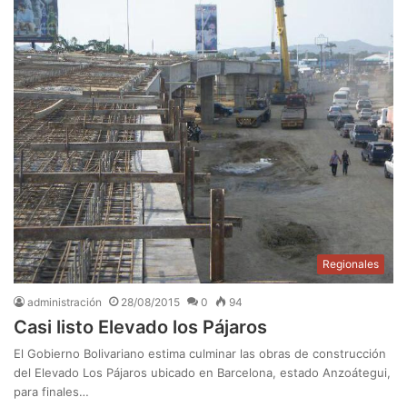
Regionales
administración
28/08/2015
0
94
Casi listo Elevado los Pájaros
El Gobierno Bolivariano estima culminar las obras de construcción
del Elevado Los Pájaros ubicado en Barcelona, estado Anzoátegui,
para finales…