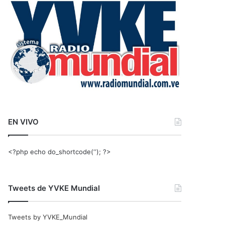
r
:
EN VIVO
<?php echo do_shortcode(‘‘); ?>
Tweets de YVKE Mundial
Tweets by YVKE_Mundial