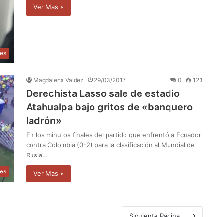
Ver Mas »
les
Magdalena Valdez
29/03/2017
0
123
Derechista Lasso sale de estadio
Atahualpa bajo gritos de «banquero
ladrón»
En los minutos finales del partido que enfrentó a Ecuador
contra Colombia (0-2) para la clasificación al Mundial de
Rusia…
les
Ver Mas »
Siguiente Pagina