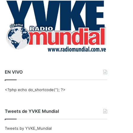
r
:
EN VIVO
<?php echo do_shortcode(‘‘); ?>
Tweets de YVKE Mundial
Tweets by YVKE_Mundial