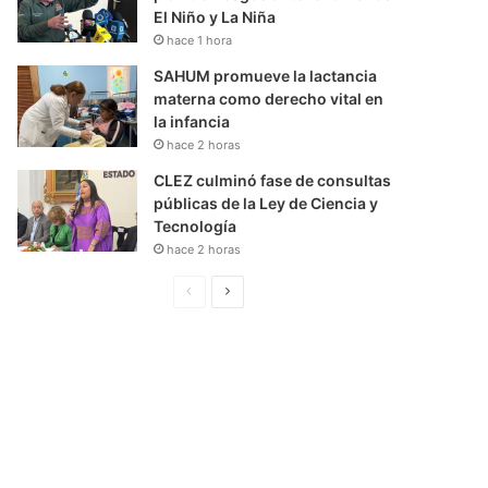
El Niño y La Niña
hace 1 hora
SAHUM promueve la lactancia
materna como derecho vital en
la infancia
hace 2 horas
CLEZ culminó fase de consultas
públicas de la Ley de Ciencia y
Tecnología
hace 2 horas
P
S
á
i
g
g
i
u
n
i
a
e
A
n