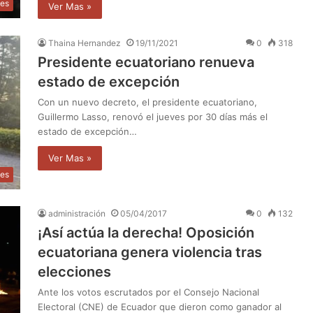
les
Ver Mas »
Thaina Hernandez
19/11/2021
0
318
Presidente ecuatoriano renueva
estado de excepción
Con un nuevo decreto, el presidente ecuatoriano,
Guillermo Lasso, renovó el jueves por 30 días más el
estado de excepción…
Ver Mas »
les
administración
05/04/2017
0
132
¡Así actúa la derecha! Oposición
ecuatoriana genera violencia tras
elecciones
Ante los votos escrutados por el Consejo Nacional
Electoral (CNE) de Ecuador que dieron como ganador al