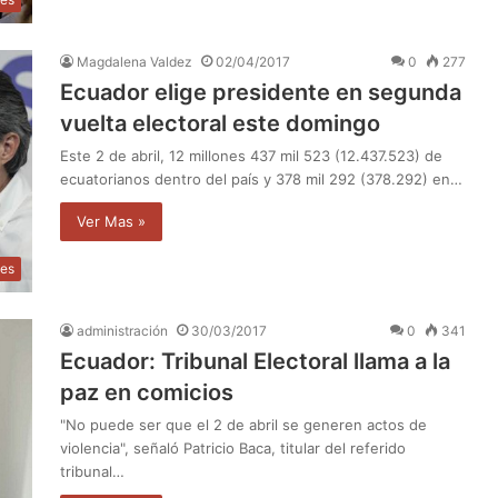
Magdalena Valdez
02/04/2017
0
277
Ecuador elige presidente en segunda
vuelta electoral este domingo
Este 2 de abril, 12 millones 437 mil 523 (12.437.523) de
ecuatorianos dentro del país y 378 mil 292 (378.292) en…
Ver Mas »
les
administración
30/03/2017
0
341
Ecuador: Tribunal Electoral llama a la
paz en comicios
"No puede ser que el 2 de abril se generen actos de
violencia", señaló Patricio Baca, titular del referido
tribunal…